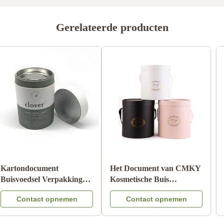
Gerelateerde producten
Cilinder Golfdocument
Kartondocument
Buis Pantone die
Buisvoedsel Verpakking
Kindveilig Matte
met de Kleur Logo
Contact opnemen
Contact opnemen
Lamination drukken
Embossed van het
Metaaldeksel CMYK