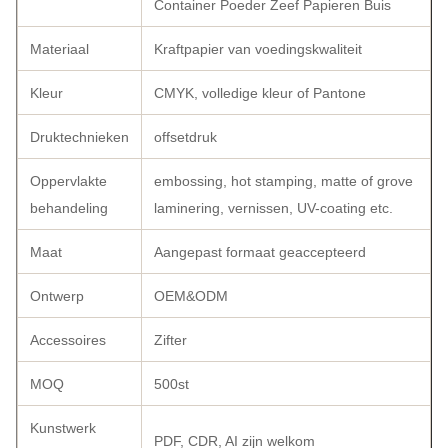
Container Poeder Zeef Papieren Buis
Materiaal
Kraftpapier van voedingskwaliteit
Kleur
CMYK, volledige kleur of Pantone
Druktechnieken
offsetdruk
Oppervlakte
embossing, hot stamping, matte of grove
behandeling
laminering, vernissen, UV-coating etc.
Maat
Aangepast formaat geaccepteerd
Ontwerp
OEM&ODM
Accessoires
Zifter
MOQ
500st
Kunstwerk
PDF, CDR, AI zijn welkom